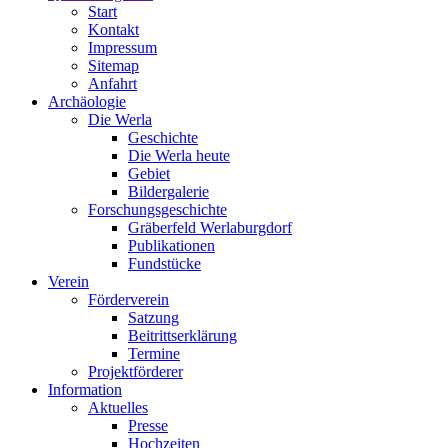
Start
Kontakt
Impressum
Sitemap
Anfahrt
Archäologie
Die Werla
Geschichte
Die Werla heute
Gebiet
Bildergalerie
Forschungsgeschichte
Gräberfeld Werlaburgdorf
Publikationen
Fundstücke
Verein
Förderverein
Satzung
Beitrittserklärung
Termine
Projektförderer
Information
Aktuelles
Presse
Hochzeiten