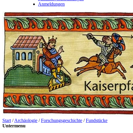
Anmeldungen
Start
/
Archäologie
/
Forschungsgeschichte
/
Fundstücke
Untermenu