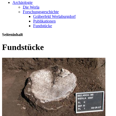
Archäologie
Die Werla
Forschungsgeschichte
Gräberfeld Werlaburgdorf
Publikationen
Fundstücke
Seiteninhalt
Fundstücke